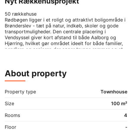
Nyt Rækkehusprojekt
50 rækkehuse

Rødbøgen ligger i et roligt og attraktivt boligområde i 
Brønderslev - tæt på natur, indkøb, skoler og gode 
transportmuligheder. Den centrale placering i 
Vendsyssel giver kort afstand til både Aalborg og 
Hjørring, hvilket gør området ideelt for både familier, 
pendlere og seniorer, der søger trygge rammer og et 
stærkt lokalsamfund.

Projektet består af 50 moderne rækkehuse på 84-
About property
100-106 m² med 3-4-5 værelser, carport, skur og 
mulighed for elbilopladning. Boligerne er opført i 
kvalitetsmaterialer med lyse, åbne rum, køkken/alrum 
med køkkenø, bryggers og terrasse. Der er gulvvarme, 
Property type
Townhouse
ventilationsanlæg med varmegenvinding, 3-lags 
vinduer samt fjernvarme og energieffektive 
Size
100 m²
installationer.

Rooms
4
Ring og reservere din bolig.
Floor
-