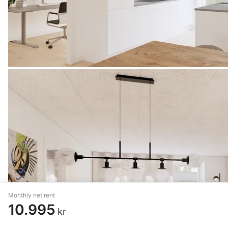
Monthly net rent
10.995
kr