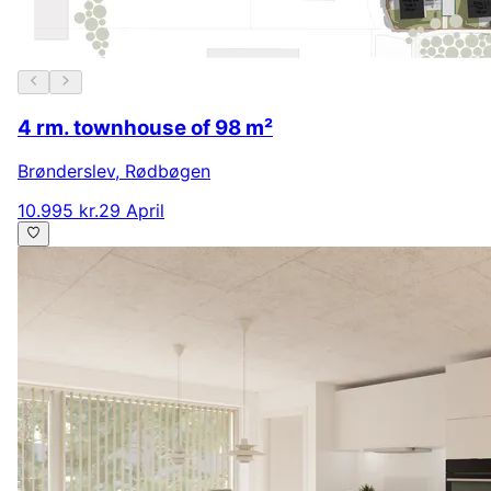
4 rm. townhouse of 98 m²
Brønderslev
,
Rødbøgen
10.995 kr.
29 April