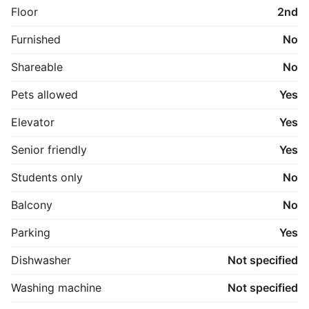
TERMINALEN tilbyder bl.a. også fitnessrum, 
Floor
2nd
shuffleboard, hyggekroge, study lounge, 
cykelværksted, café/bar, loungeområde, tagterrasse, 
Furnished
No
vaskerum og depot.

Shareable
No
TERMINALEN er et sted for dig, der ønsker et 
meningsfuldt og socialt hjem med rammerne for en 
Pets allowed
Yes
sjov og udviklende hverdag.

Elevator
Yes
*Billederne er fra en prøvebolig og ikke nødvendigvis 
den pågældende lejlighed

Senior friendly
Yes
Students only
No
Balcony
No
Parking
Yes
Dishwasher
Not specified
Washing machine
Not specified