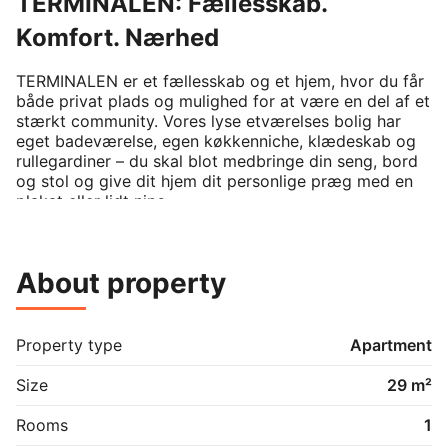
TERMINALEN: Fællesskab.
Komfort. Nærhed
TERMINALEN er et fællesskab og et hjem, hvor du får 
både privat plads og mulighed for at være en del af et 
stærkt community. Vores lyse etværelses bolig har 
eget badeværelse, egen køkkenniche, klædeskab og 
rullegardiner – du skal blot medbringe din seng, bord 
og stol og give dit hjem dit personlige præg med en 
plakat eller lidt nips.

Her er højt til loftet, både bogstaveligt og i overført 
betydning. Du bliver en del af et fællesskab, hvor vi 
About property
omfavner forskelligheder og skaber plads til personlig 
udvikling og venskaber for livet. TERMINALEN er 
stedet, hvor du kan skabe en tryg og social base.

Property type
Apartment
Som beboer får du adgang til fantastiske 
fællesområder og fælleskøkkener, samt mulighed for 
Size
29 m²
at deltage i aktiviteter og frivillige udvalg. En 
Community Manager er til stede i dagtimerne for at 
Rooms
1
hjælpe med dagligdagen og sikre et godt fællesskab. 