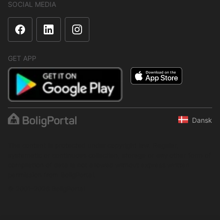
SOCIAL MEDIA
GET APP
Dansk
The content is protected under copyright law. Regular,
systematic or continuous collection, storage or any other form of
compilation of data is not allowed without express written
permission from BoligPortal.
© 2001–2026 BoligPortal