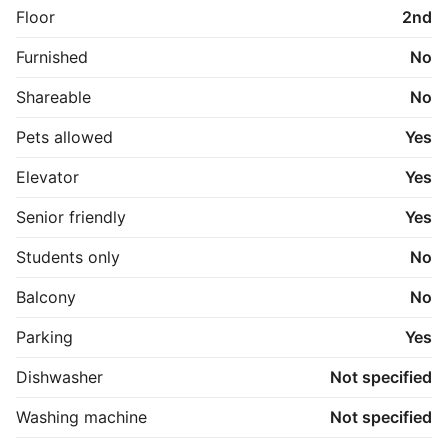
TERMINALEN tilbyder bl.a. også fitnessrum, 
Floor
2nd
shuffleboard, hyggekroge, study lounge, 
cykelværksted, café/bar, loungeområde, tagterrasse, 
Furnished
No
vaskerum og depot.

Shareable
No
TERMINALEN er et sted for dig, der ønsker et 
meningsfuldt og socialt hjem med rammerne for en 
Pets allowed
Yes
sjov og udviklende hverdag.

Elevator
Yes
*Billederne er fra en prøvebolig og ikke nødvendigvis 
den pågældende lejlighed

Senior friendly
Yes
Students only
No
Balcony
No
Parking
Yes
Dishwasher
Not specified
Washing machine
Not specified