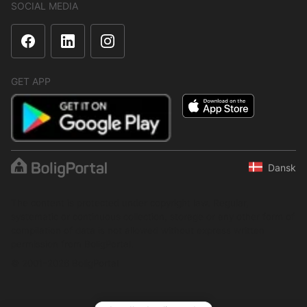
SOCIAL MEDIA
GET APP
Dansk
The content is protected under copyright law. Regular,
systematic or continuous collection, storage or any other form of
compilation of data is not allowed without express written
permission from BoligPortal.
© 2001–2026 BoligPortal