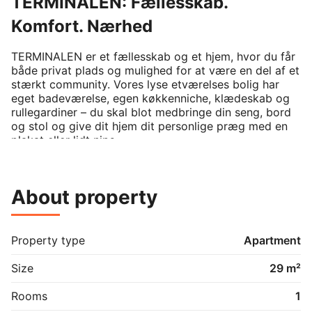
TERMINALEN: Fællesskab.
Komfort. Nærhed
TERMINALEN er et fællesskab og et hjem, hvor du får 
både privat plads og mulighed for at være en del af et 
stærkt community. Vores lyse etværelses bolig har 
eget badeværelse, egen køkkenniche, klædeskab og 
rullegardiner – du skal blot medbringe din seng, bord 
og stol og give dit hjem dit personlige præg med en 
plakat eller lidt nips.

Her er højt til loftet, både bogstaveligt og i overført 
betydning. Du bliver en del af et fællesskab, hvor vi 
About property
omfavner forskelligheder og skaber plads til personlig 
udvikling og venskaber for livet. TERMINALEN er 
stedet, hvor du kan skabe en tryg og social base.

Property type
Apartment
Som beboer får du adgang til fantastiske 
fællesområder og fælleskøkkener, samt mulighed for 
Size
29 m²
at deltage i aktiviteter og frivillige udvalg. En 
Community Manager er til stede i dagtimerne for at 
Rooms
1
hjælpe med dagligdagen og sikre et godt fællesskab. 