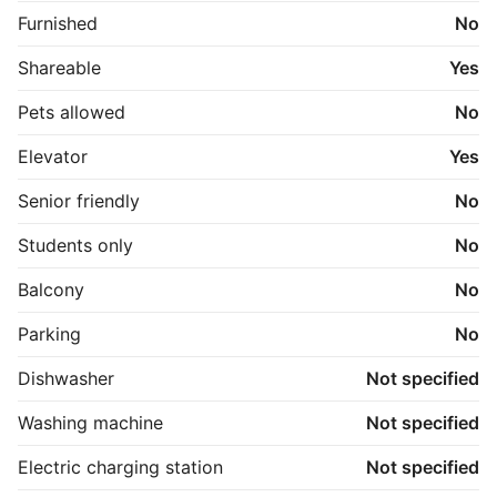
Hvis vejret driller, kan I rykke ind i fællesrummet, hvor 
Furnished
No
der også er plads til at hygge og spise med vennerne, 
hvis lejligheden bliver for trang.

Shareable
Yes
De viste billeder kan være fra et andet men 
Pets allowed
No
tilsvarende lejemål i samme ejendom. Mindre 
afvigelser kan derfor forekomme.
Elevator
Yes
Senior friendly
No
Students only
No
Balcony
No
Parking
No
Dishwasher
Not specified
Washing machine
Not specified
Electric charging station
Not specified