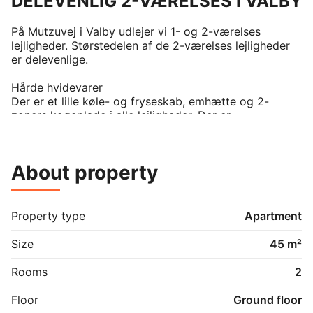
DELEVENLIG 2-VÆRELSES I VALBY
På Mutzuvej i Valby udlejer vi 1- og 2-værelses 
lejligheder. Størstedelen af de 2-værelses lejligheder 
er delevenlige.

Hårde hvidevarer

Der er et lille køle- og fryseskab, emhætte og 2-
zoners kogeplade i alle lejligheder. Der er 
vaskefaciliteter i kælderen.

Husdyr

About property
Lejere kan ansøge om tilladelse til at holde én indekat. 
Kontakt os for mere information. 

Fælles arealer

Property type
Apartment
Du får adgang til et hyggeligt gårdrum med bede, 
stauder og japanske træer, hvor der er plads til at 
Size
45 m²
mødes med naboerne eller vennerne og nyde de 
varme sommeraftener. Trænger du til lidt luft om 
Rooms
2
ørerne, har du adgang til en fælles tagterrasse med et 
drivhus og flere siddepladser.

Floor
Ground floor