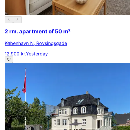
2 rm. apartment of 50 m²
København N
,
Rovsingsgade
12.900 kr.
Yesterday