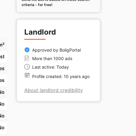
criteria - for free!
Landlord
e, 
m²
Approved by BoligPortal
st
More than 1000 ads
Last active: Today
es
n 
Profile created: 10 years ago
es
About landlord credibility
No
No
No
No