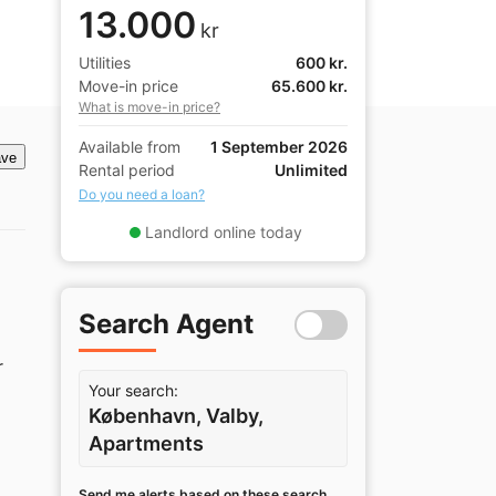
13.000
kr
Utilities
600 kr.
Move-in price
65.600 kr.
What is move-in price?
Available from
1 September 2026
ve
Rental period
Unlimited
Do you need a loan?
Landlord online today
Search Agent
 
Your search:
København, Valby,
Apartments
Send me alerts based on these search