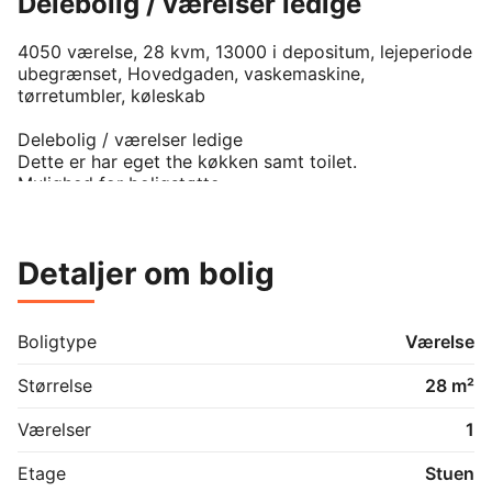
Delebolig / værelser ledige
4050 værelse, 28 kvm, 13000 i depositum, lejeperiode 
ubegrænset, Hovedgaden, vaskemaskine, 
tørretumbler, køleskab

Delebolig / værelser ledige

Dette er har eget the køkken samt toilet.

Mulighed for boligstøtte.

Udlejes

Centralt i Skibby 4050

Detaljer om bolig
Tæt på offentlig transport

Tæt på indkøb

Boligtype
Værelse
Nyrenoveret lejlighed

Størrelse
28 m²
I huslejen er der inkluderet vand og varme.

Der er fælles køkken og bad samt 
Værelser
1
vaskemaskine/tørretumbler i lejligheden der kan 
bruges frit.

Etage
Stuen
Der følger fælleshave med.
