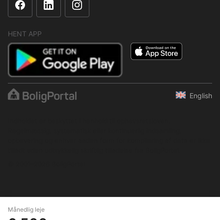
HENT APP
English
Indholdet er beskyttet i henhold til ophavsretsloven.
Regelmæssig, systematisk eller kontinuerlig indsamling,
opbevaring og enhver anden form for kompilering af data er ikke
tilladt uden udtrykkelig skriftlig tilladelse fra BoligPortal.
© 2001–2026 BoligPortal
Månedlig leje