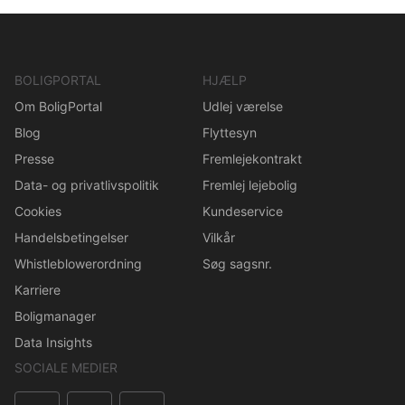
BOLIGPORTAL
HJÆLP
Om BoligPortal
Udlej værelse
Blog
Flyttesyn
Presse
Fremlejekontrakt
Data- og privatlivspolitik
Fremlej lejebolig
Cookies
Kundeservice
Handelsbetingelser
Vilkår
Whistleblowerordning
Søg sagsnr.
Karriere
Boligmanager
Data Insights
SOCIALE MEDIER