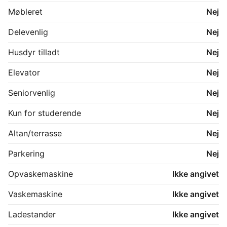
Ekstra toilet.

Møbleret
Nej
Jeg søger en lejer der er ansvarfuld og har respekt for 
privatlivet.

Delevenlig
Nej
Men også er komfortabel med at bo sammen med 
andre.

Husdyr tilladt
Nej
Rygning er No Go i lejligheden. Men der er hyggelig 
baggård til rygning ??
Elevator
Nej
Seniorvenlig
Nej
Kun for studerende
Nej
Altan/terrasse
Nej
Parkering
Nej
Opvaskemaskine
Ikke angivet
Vaskemaskine
Ikke angivet
Ladestander
Ikke angivet