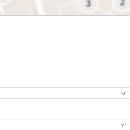
kr.
m²