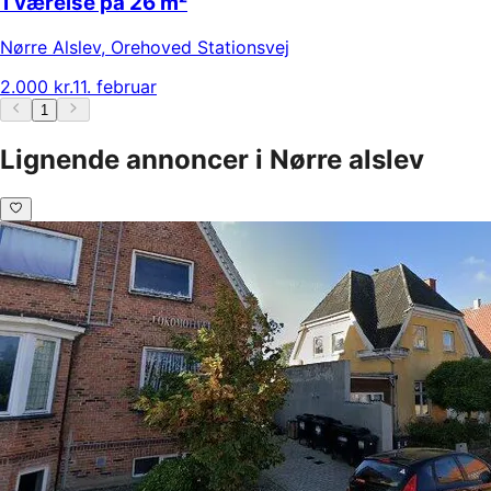
1 værelse på 26 m²
Nørre Alslev
,
Orehoved Stationsvej
2.000 kr.
11. februar
1
Lignende annoncer i Nørre alslev