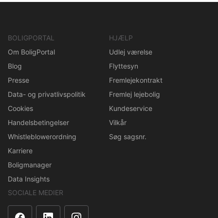
BOLIGPORTAL
HJÆLP
Om BoligPortal
Udlej værelse
Blog
Flyttesyn
Presse
Fremlejekontrakt
Data- og privatlivspolitik
Fremlej lejebolig
Cookies
Kundeservice
Handelsbetingelser
Vilkår
Whistleblowerordning
Søg sagsnr.
Karriere
Boligmanager
Data Insights
SOCIALE MEDIER