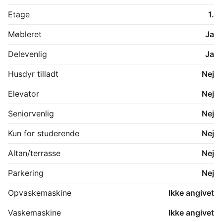
room swap with members in other cities.
Etage
1.
Møbleret
Ja
Delevenlig
Ja
Husdyr tilladt
Nej
Elevator
Nej
Seniorvenlig
Nej
Kun for studerende
Nej
Altan/terrasse
Nej
Parkering
Nej
Opvaskemaskine
Ikke angivet
Vaskemaskine
Ikke angivet