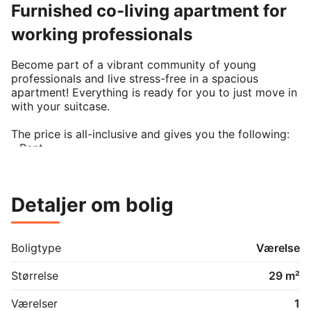
Furnished co-living apartment for
working professionals
Become part of a vibrant community of young 
professionals and live stress-free in a spacious 
apartment! Everything is ready for you to just move in 
with your suitcase.

The price is all-inclusive and gives you the following:

- Rent

- Utilities (gas, water, electricity, heating)

- Wireless internet

- Beautiful design furniture and equipment

Detaljer om bolig
- Cleaning services

- CPR registration

As a member of our co-living community, you get 
Boligtype
Værelse
access to a broader network of young professionals 
that live in our apartments in Copenhagen, Berlin, 
Størrelse
29 m²
Munich, Hamburg, Oslo and more. Our members enjoy 
shared events and even the possibility of a temporary 
Værelser
1