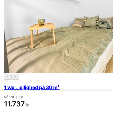
1 vær. lejlighed på 30 m²
Månedlig leje
København NV
,
Bispevej
11.737
kr
10.685 kr.
I går