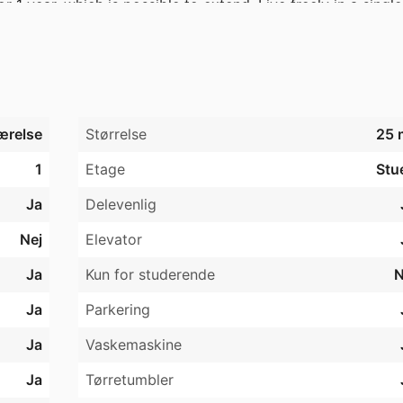
1 year, which is possible to extend. Live freely in a single
ærelse
Størrelse
25 
1
Etage
Stu
Ja
Delevenlig
Nej
Elevator
Ja
Kun for studerende
N
Ja
Parkering
Ja
Vaskemaskine
Ja
Tørretumbler