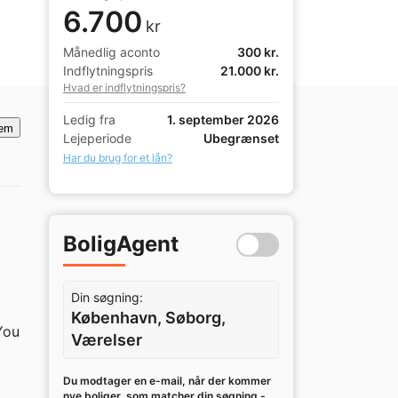
6.700
kr
Månedlig aconto
300 kr.
Indflytningspris
21.000 kr.
Hvad er indflytningspris?
Ledig fra
1. september 2026
em
Lejeperiode
Ubegrænset
Har du brug for et lån?
BoligAgent
Din søgning:
København, Søborg,
ou 
Værelser
Du modtager en e-mail, når der kommer
nye boliger, som matcher din søgning -