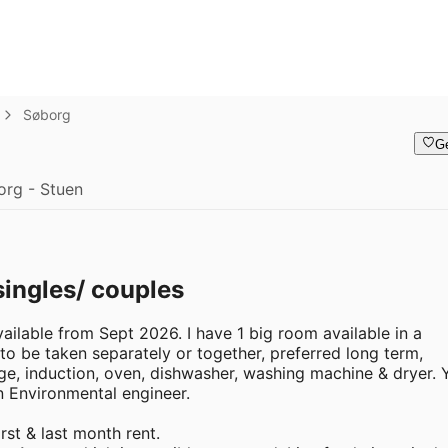
Søborg
G
rg - Stuen
 singles/ couples
ailable from Sept 2026. I have 1 big room available in a 
o be taken separately or together, preferred long term, 
ge, induction, oven, dishwasher, washing machine & dryer. Y
 Environmental engineer.

st & last month rent.
