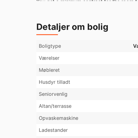
You get a minimum contract for the room for 
type set up in a friendly manner :) . 

Detaljer om bolig
Boligtype
V
Værelser
Møbleret
Husdyr tilladt
Seniorvenlig
Altan/terrasse
Opvaskemaskine
Ladestander