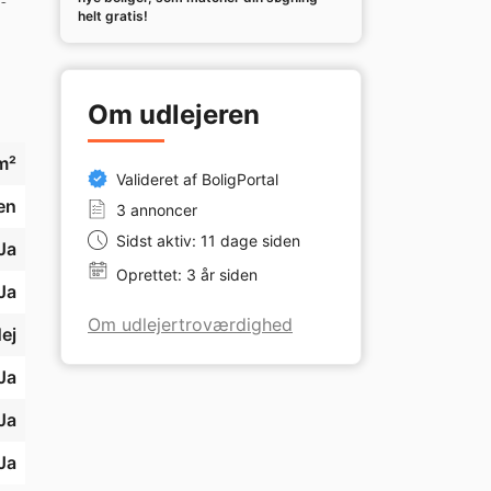
s-
helt gratis!
Om udlejeren
m²
Valideret af BoligPortal
en
3 annoncer
Sidst aktiv: 11 dage siden
Ja
Oprettet: 3 år siden
Ja
Om udlejertroværdighed
ej
Ja
Ja
Ja