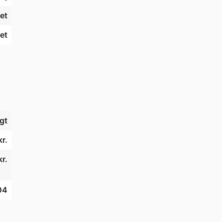
et
et
gt
r.
r.
04