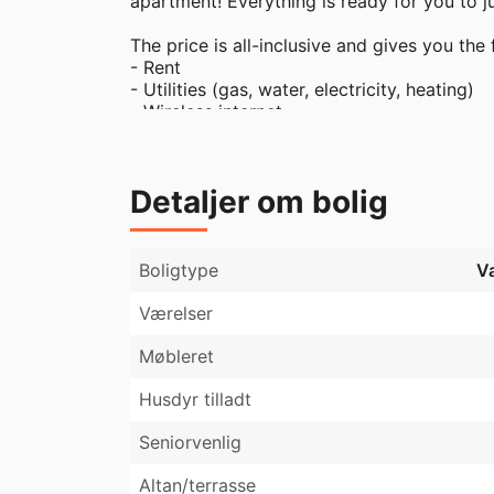
apartment! Everything is ready for you to ju
The price is all-inclusive and gives you the f
- Rent

- Utilities (gas, water, electricity, heating)

- Wireless internet

- Beautiful design furniture and equipment

- Cleaning services

- CPR registration

Detaljer om bolig
As a member of our co-living community, y
that live in our apartments in Copenhagen,
shared events and even the possibility of 
Boligtype
V
Værelser
Møbleret
Husdyr tilladt
Seniorvenlig
Altan/terrasse