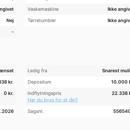
angivet
Vaskemaskine
Ikke angiv
Nej
Tørretumbler
Ikke angiv
-
ænset
Ledig fra
Snarest muli
338 kr.
Depositum
10.000 k
0 kr.
Indflytningspris
22.338 k
Har du brug for et lån?
4.2026
Sagsnr.
55654