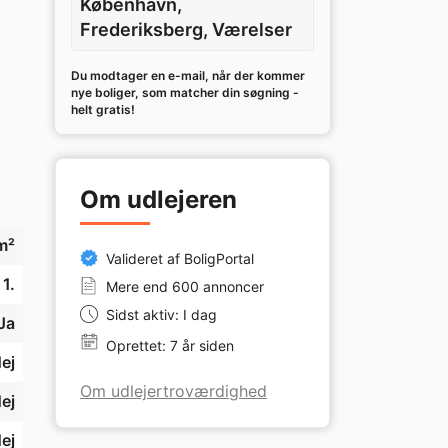
København,
Frederiksberg, Værelser
Du modtager en e-mail, når der kommer
nye boliger, som matcher din søgning -
helt gratis!
Om udlejeren
 
y 
m²
Valideret af BoligPortal
1.
Mere end 600 annoncer
Sidst aktiv: I dag
Ja
Oprettet: 7 år siden
ej
Om udlejertroværdighed
ej
ej