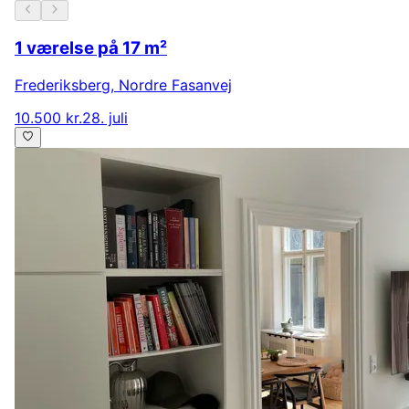
1 værelse på 17 m²
Frederiksberg
,
Nordre Fasanvej
10.500 kr.
28. juli