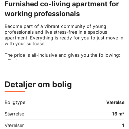
Furnished co-living apartment for
working professionals
Become part of a vibrant community of young 
professionals and live stress-free in a spacious 
apartment! Everything is ready for you to just move in 
with your suitcase.

The price is all-inclusive and gives you the following:

- Rent

- Utilities (gas, water, electricity, heating)

- Wireless internet

- Beautiful design furniture and equipment

Detaljer om bolig
- Cleaning services

- CPR registration

As a member of our co-living community, you get 
Boligtype
Værelse
access to a broader network of young professionals 
that live in our apartments in Copenhagen, Berlin, 
Størrelse
16 m²
Munich, Hamburg, Oslo and more. Our members enjoy 
shared events and even the possibility of a temporary 
Værelser
1