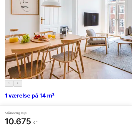
1 værelse på 14 m²
København Ø
,
Østerbrogade
Månedlig leje
10.434 kr.
24. juni
10.675
kr