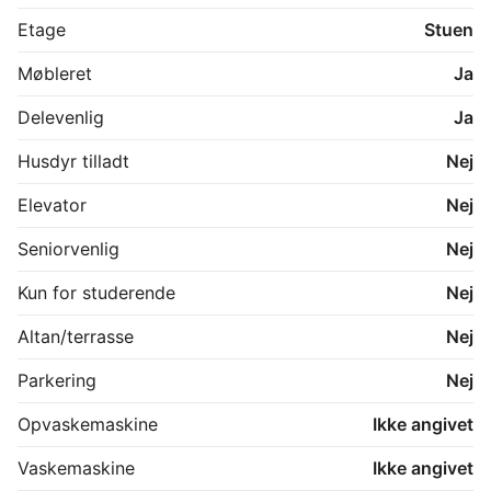
room swap with members in other cities.
Etage
Stuen
Møbleret
Ja
Delevenlig
Ja
Husdyr tilladt
Nej
Elevator
Nej
Seniorvenlig
Nej
Kun for studerende
Nej
Altan/terrasse
Nej
Parkering
Nej
Opvaskemaskine
Ikke angivet
Vaskemaskine
Ikke angivet