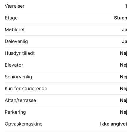
public transport, shops, cafés, and everyday 
Værelser
1
essentials

Etage
Stuen
🌱 Perfect for couples or individuals who want more 
space

Møbleret
Ja
🎓 Great option for students or professionals

Delevenlig
Ja
If you’re interested or would like to receive videos or 
more details, feel free to reach out, I’ll be happy to 
Husdyr tilladt
Nej
help! 😊✨
Elevator
Nej
Seniorvenlig
Nej
Kun for studerende
Nej
Altan/terrasse
Nej
Parkering
Nej
Opvaskemaskine
Ikke angivet