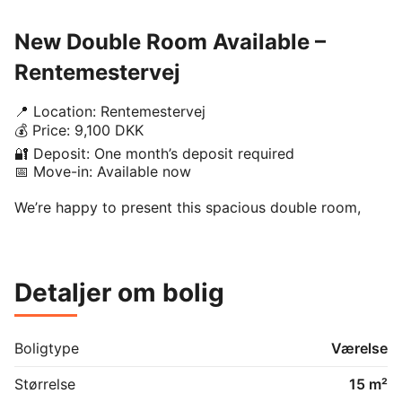
New Double Room Available –
Rentemestervej
📍 Location: Rentemestervej

💰 Price: 9,100 DKK

🔐 Deposit: One month’s deposit required

📅 Move-in: Available now

We’re happy to present this spacious double room, 
ideal for couples or for one person looking for extra 
space and comfort 😊

The room comes fully furnished and includes all 
Detaljer om bolig
utilities, electricity, water, heating, and WiF

✅ CPR registration available

Boligtype
Værelse
🏠 Fully furnished & move-in ready

📶 Utilities included: electricity, water, heating & WiFi

Størrelse
15 m²
📍 Located on Rentemestervej, with great access to 