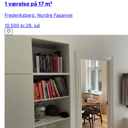
1 værelse på 17 m²
Frederiksberg
,
Nordre Fasanvej
10.500 kr.
28. juli