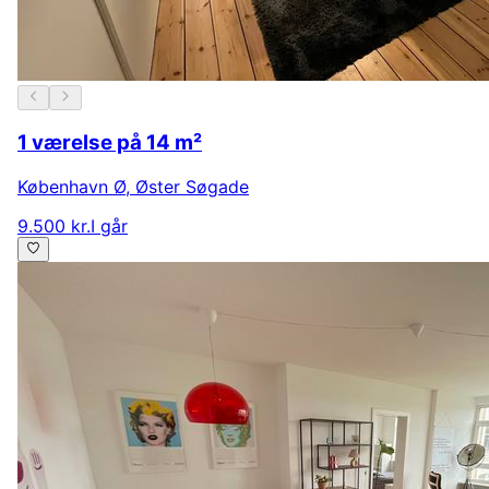
1 værelse på 14 m²
København Ø
,
Øster Søgade
9.500 kr.
I går