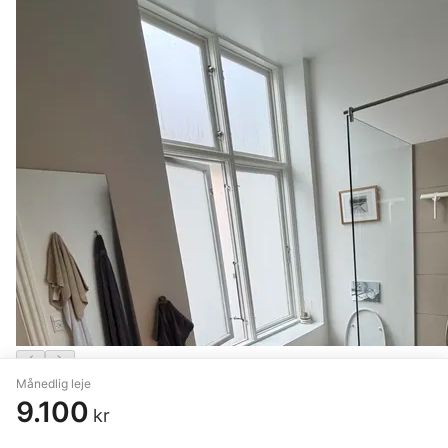
Månedlig leje
1 værelse på 12 m²
9.100
kr
København K
,
Nygade