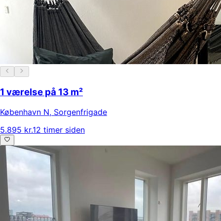
1 værelse på 13 m²
København N
,
Sorgenfrigade
5.895 kr.
12 timer siden