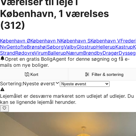
Værelser til leje i
København, 1 værelses
(312)
København Ø
København N
København S
København V
Freder
Nv
Gentofte
Brønshøj
Søborg
Valby
Glostrup
Hellerup
Kastrup
K
Strand
Rødovre
Virum
Ballerup
Nærum
Brøndby
Dragør
Dysseg
Opret en gratis BoligAgent for denne søgning og få e-
mails om nye boliger.
Kort
Filter & sortering
Sortering
:
Nyeste øverst
Lejemålet er desværre markeret som udlejet af udlejer. Du
kan se lignende lejemål herunder.