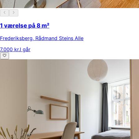
1 værelse på 8 m²
Frederiksberg
,
Rådmand Steins Alle
7.000 kr.
I går