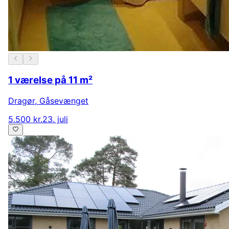
1 værelse på 11 m²
Dragør
,
Gåsevænget
5.500 kr.
23. juli