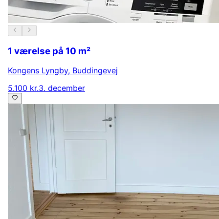
1 værelse på 10 m²
Kongens Lyngby
,
Buddingevej
5.100 kr.
3. december