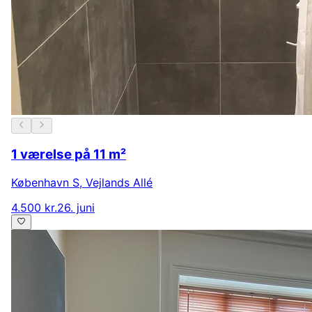
1 værelse på 11 m²
København S
,
Vejlands Allé
4.500 kr.
26. juni