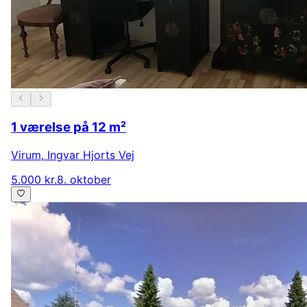
1 værelse på 12 m²
Virum
,
Ingvar Hjorts Vej
5.000 kr.
8. oktober