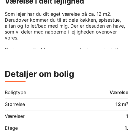
Værelse i delt lejlighed
Som lejer har du dit eget værelse på ca. 12 m2. 
Derudover kommer du til at dele køkken, spisestue, 
altan og toilet/bad med mig. Der er desuden en have, 
som vi deler med naboerne i lejligheden ovenover 
vores. 

Du kommer til at bo sammen med mig og min datter 
på 4,5 år, som er hos mig ca. 2-3 dage om ugen. 

Jeg selv er stille og rolig. 

Detaljer om bolig
Jeg håber at min nye lejer er en jeg kan have det 
hyggeligt med, at vi kan have nogle fine snakke over 
køkkenbordet og den slags. Samtidig værdsætter jeg 
også at være i mit eget selskab når jeg er hjemme. 

Boligtype
Værelse
Jeg søger en stabil lejer/roomie, som både jeg og min 
Størrelse
12 m²
datter kan have det godt sammen med. Præcis hvem 
du er ved jeg ikke. Så skriv til mig, hvis du er 
Værelser
1
interesseret. Så kan vi finde ud af om det er et match. 
Etage
1.