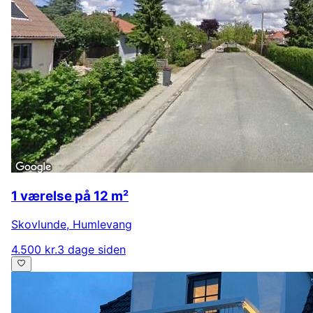
1 værelse på 12 m²
Skovlunde
,
Humlevang
4.500 kr.
3 dage siden