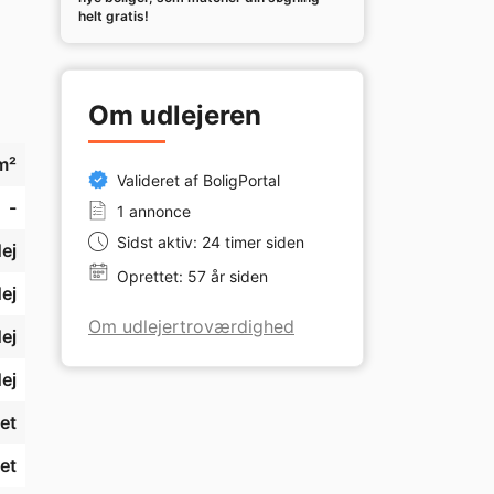
helt gratis!
Om udlejeren
m²
Valideret af BoligPortal
-
1 annonce
Sidst aktiv: 24 timer siden
ej
Oprettet: 57 år siden
ej
Om udlejertroværdighed
ej
ej
et
et