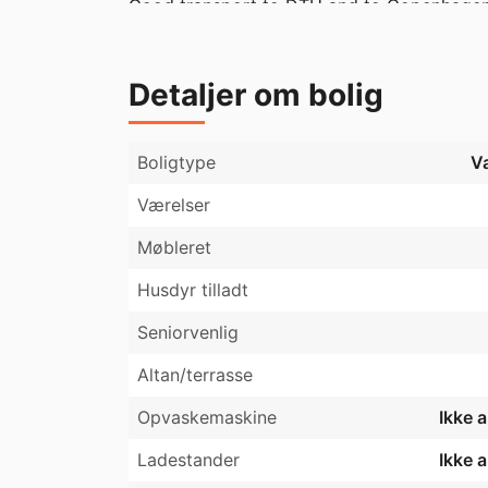
Good transport to DTU and to Copenhage
Detaljer om bolig
Boligtype
V
Værelser
Møbleret
Husdyr tilladt
Seniorvenlig
Altan/terrasse
Opvaskemaskine
Ikke 
Ladestander
Ikke 