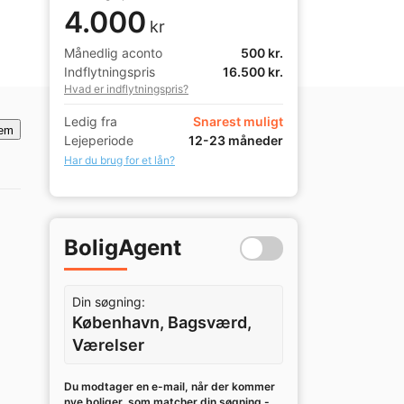
4.000
kr
Månedlig aconto
500 kr.
Indflytningspris
16.500 kr.
Hvad er indflytningspris?
Ledig fra
Snarest muligt
em
Lejeperiode
12-23 måneder
Har du brug for et lån?
BoligAgent
Din søgning:
København, Bagsværd,
Værelser
Du modtager en e-mail, når der kommer
nye boliger, som matcher din søgning -