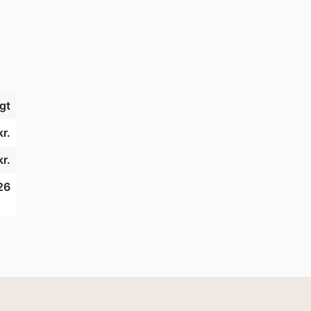
gt
r.
r.
26