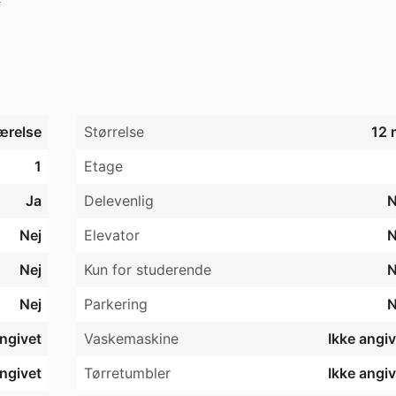
n
ærelse
Størrelse
12 
1
Etage
Ja
Delevenlig
N
Nej
Elevator
N
Nej
Kun for studerende
N
Nej
Parkering
N
angivet
Vaskemaskine
Ikke angiv
angivet
Tørretumbler
Ikke angiv