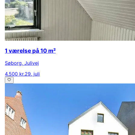
1 værelse på 10 m²
Søborg
,
Julivej
4.500 kr.
29. juli