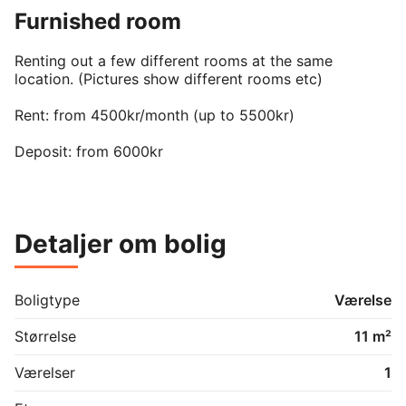
Furnished room
Renting out a few different rooms at the same 
location. (Pictures show different rooms etc) 

Rent: from 4500kr/month (up to 5500kr)

Deposit: from 6000kr

Size: from 11m2-25m2

Furnished

Detaljer om bolig
All utilities incl.

Shared toilet/shower/kitchen/garden 

Boligtype
Værelse
(4 rooms share 1 toilet/kitchen) 

Størrelse
11 m²
Værelser
1