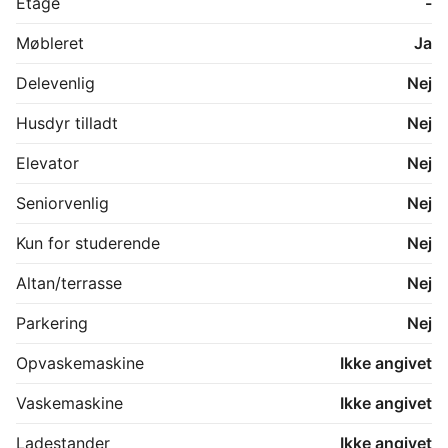
Etage
-
Møbleret
Ja
Delevenlig
Nej
Husdyr tilladt
Nej
Elevator
Nej
Seniorvenlig
Nej
Kun for studerende
Nej
Altan/terrasse
Nej
Parkering
Nej
Opvaskemaskine
Ikke angivet
Vaskemaskine
Ikke angivet
Ladestander
Ikke angivet