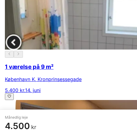
1 værelse på 9 m²
København K
,
Kronprinsessegade
5.400 kr.
14. juni
Månedlig leje
4.500
kr