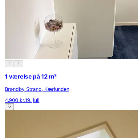
1 værelse på 12 m²
Brøndby Strand
,
Kærlunden
4.900 kr.
19. juli