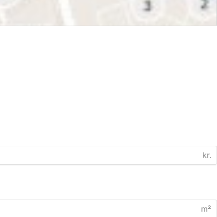
kr.
m²