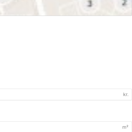
kr.
m²