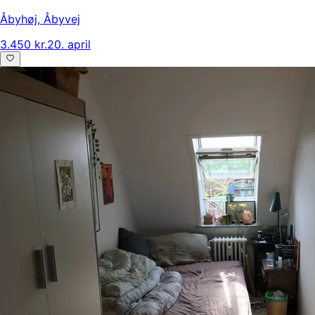
Åbyhøj
,
Åbyvej
3.450 kr.
20. april