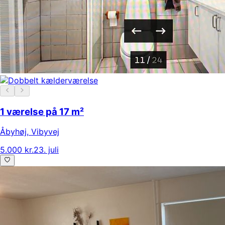
1 værelse på 17 m²
Åbyhøj
,
Vibyvej
5.000 kr.
23. juli