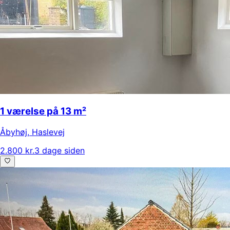
1 værelse på 13 m²
Åbyhøj
,
Haslevej
2.800 kr.
3 dage siden