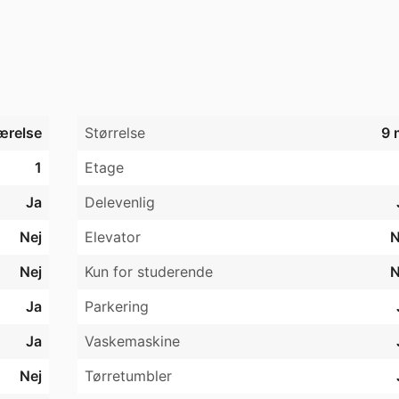
 er fælles om køkken med spiseplads, opvaskemaskine og 
adskilte rum. 

errasse samt vaskemaskine og tørretumbler.

 butikker og offentlige transportmuligheder, og på kun 10 
og byliv i Aalborg midtby opleves.

ærelse
Størrelse
9 
t internet (Wifi).

gt.

1
Etage
Ja
Delevenlig
alborg.

Nej
Elevator
N
Nej
Kun for studerende
N
urnished with bed, duvet, pillow, bedside table, closet, des
Ja
Parkering
nt, which share a kitchen with dining area, dishwasher and 
Ja
Vaskemaskine
arate rooms.

Nej
Tørretumbler
rden, terrace and washing machine and tumble dryer.

c transport, and only 10 minutes on bike from Aalborg city