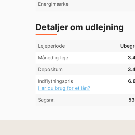
Energimærke
center.

Pets are not allowed in property.

The rental price includes water, heating, elec
Virtual showing (via video call) is possible.

Detaljer om udlejning
Lejeperiode
Ubegr
Månedlig leje
3.4
Depositum
3.4
Indflytningspris
6.8
Har du brug for et lån?
Sagsnr.
53