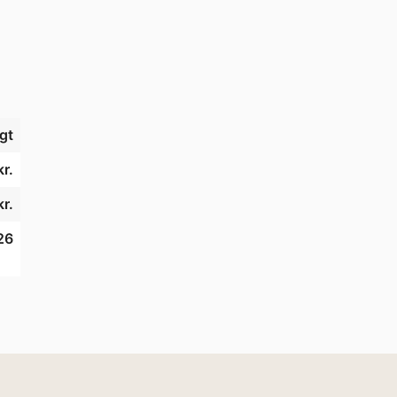
gt
kr.
kr.
26