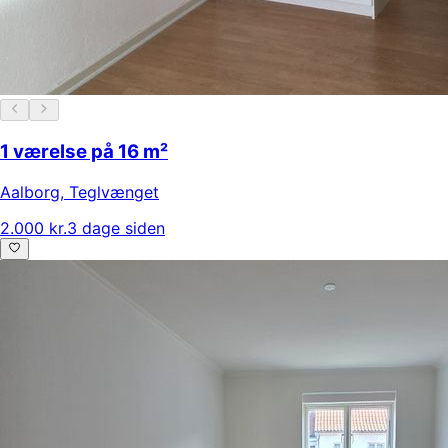
1 værelse på 16 m²
Aalborg
,
Teglvænget
2.000 kr.
3 dage siden