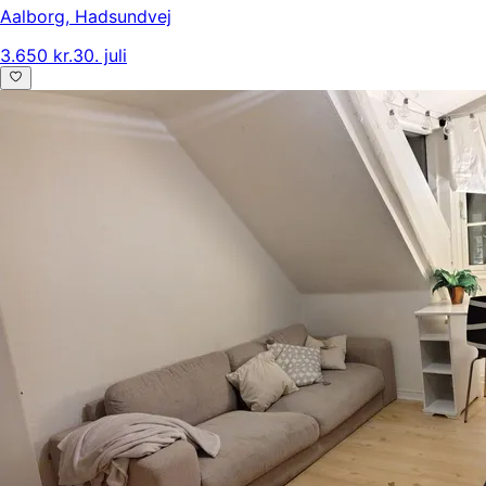
Aalborg
,
Hadsundvej
3.650 kr.
30. juli