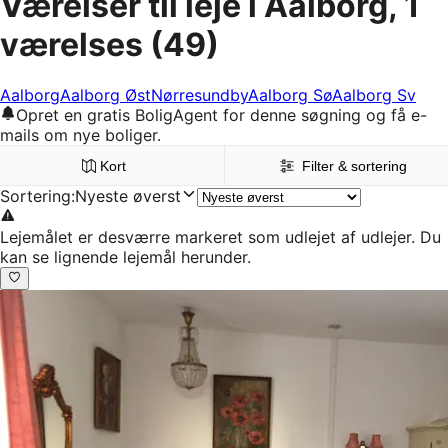
Værelser til leje i Aalborg, 1
værelses
(49)
Aalborg
Aalborg Øst
Nørresundby
Aalborg Sø
Aalborg Sv
Opret en gratis BoligAgent for denne søgning og få e-
mails om nye boliger.
Kort
Filter & sortering
Sortering
:
Nyeste øverst
Lejemålet er desværre markeret som udlejet af udlejer. Du
kan se lignende lejemål herunder.