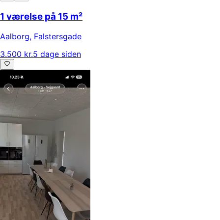
1 værelse på 15 m²
Aalborg
,
Falstersgade
3.500 kr.
5 dage siden