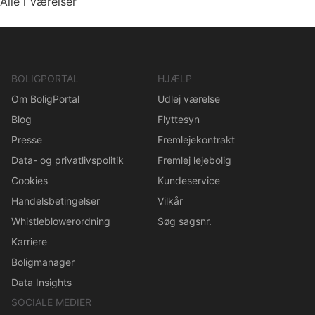
Alle i Værelser
BOLIGPORTAL
HJÆLP
Om BoligPortal
Udlej værelse
Blog
Flyttesyn
Presse
Fremlejekontrakt
Data- og privatlivspolitik
Fremlej lejebolig
Cookies
Kundeservice
Handelsbetingelser
Vilkår
Whistleblowerordning
Søg sagsnr.
Karriere
Boligmanager
Data Insights
SOCIALE MEDIER