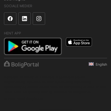
SOCIALE MEDIER
HENT APP
English
Indholdet er beskyttet i henhold til ophavsretsloven.
Regelmæssig, systematisk eller kontinuerlig indsamling,
opbevaring og enhver anden form for kompilering af data er ikke
tilladt uden udtrykkelig skriftlig tilladelse fra BoligPortal.
© 2001–2026 BoligPortal