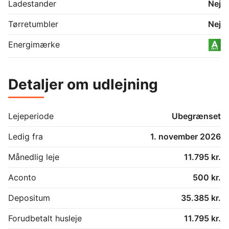
 * Gulvvarme i hele boligen

Ladestander
Nej
 * Husdyr tilladt efter særskilt godkendelse

Tørretumbler
Nej
 * Forbrug afregnes direkte med 
Energimærke
forsyningsselskaberne

Et moderne og indflytningsklart hjem med en attraktiv 
Detaljer om udlejning
beliggenhed, ekstra udeplads og en planløsning, der 
passer perfekt til både familien, parret eller dem, der 
ønsker god plads i hverdagen. 🏡🌿
Lejeperiode
Ubegrænset
Ledig fra
1. november 2026
Månedlig leje
11.795 kr.
Aconto
500 kr.
Depositum
35.385 kr.
Forudbetalt husleje
11.795 kr.