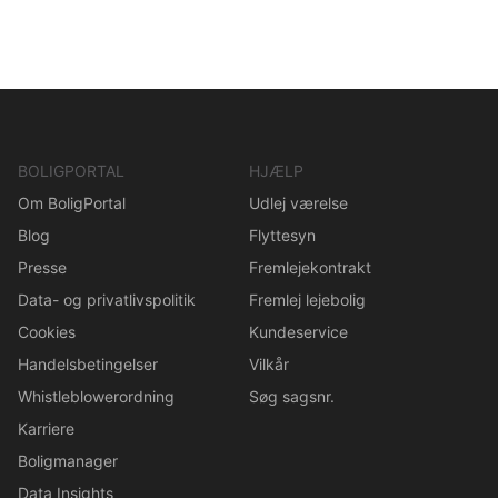
BOLIGPORTAL
HJÆLP
Om BoligPortal
Udlej værelse
Blog
Flyttesyn
Presse
Fremlejekontrakt
Data- og privatlivspolitik
Fremlej lejebolig
Cookies
Kundeservice
Handelsbetingelser
Vilkår
Whistleblowerordning
Søg sagsnr.
Karriere
Boligmanager
Data Insights