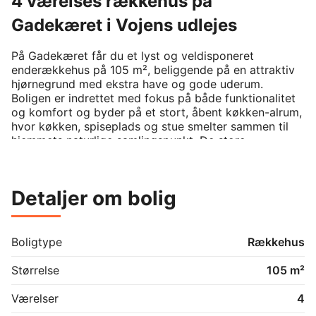
4 værelses rækkehus på
Gadekæret i Vojens udlejes
På Gadekæret får du et lyst og veldisponeret 
enderækkehus på 105 m², beliggende på en attraktiv 
hjørnegrund med ekstra have og gode uderum. 
Boligen er indrettet med fokus på både funktionalitet 
og komfort og byder på et stort, åbent køkken-alrum, 
hvor køkken, spiseplads og stue smelter sammen til 
hjemmets naturlige samlingspunkt. De store 
vinduespartier giver et skønt lysindfald og skaber en 
naturlig forbindelse til terrassen og haven.

Detaljer om bolig
Boligen rummer desuden tre gode værelser, herunder 
et rummeligt soveværelse med faste skabe, et stilrent 
badeværelse samt et praktisk bryggers med gode 
opbevaringsmuligheder. Alle hårde hvidevarer 
Boligtype
Rækkehus
medfølger i køkkenet, mens lejer selv medbringer 
vaskemaskine og tørretumbler. 

Størrelse
105 m²
Udenfor får du glæde af en stor, privat have, 
Værelser
4
redskabsskur samt to private parkeringspladser, 