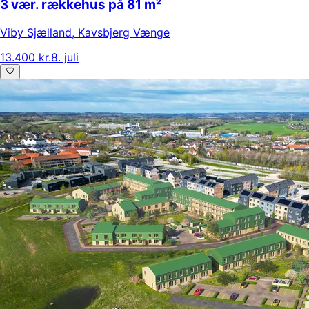
3 vær. rækkehus på 81 m²
Viby Sjælland
,
Kavsbjerg Vænge
13.400 kr.
8. juli