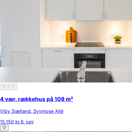
4 vær. rækkehus på 108 m²
Viby Sjælland
,
Syvmose Allé
15.150 kr.
6. juni