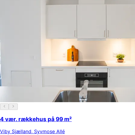
4 vær. rækkehus på 99 m²
Viby Sjælland
,
Syvmose Allé