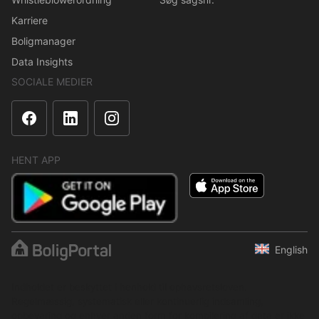
Karriere
Boligmanager
Data Insights
SOCIALE MEDIER
HENT APP
English
Indholdet er beskyttet i henhold til ophavsretsloven.
Regelmæssig, systematisk eller kontinuerlig indsamling,
opbevaring og enhver anden form for kompilering af data er ikke