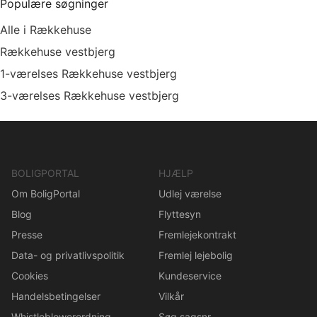
Populære søgninger
Alle i Rækkehuse
Rækkehuse vestbjerg
1-værelses Rækkehuse vestbjerg
3-værelses Rækkehuse vestbjerg
BOLIGPORTAL
HJÆLP
Om BoligPortal
Udlej værelse
Blog
Flyttesyn
Presse
Fremlejekontrakt
Data- og privatlivspolitik
Fremlej lejebolig
Cookies
Kundeservice
Handelsbetingelser
Vilkår
Whistleblowerordning
Søg sagsnr.