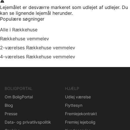
Lejemålet er desværre markeret som udlejet af udlejer. Du
kan se lignende lejemål herunder.
Populære søgninger
Alle i Rækkehuse
Rækkehuse vemmelev
2-værelses Rækkehuse vemmelev
4-værelses Rækkehuse vemmelev
BOLIGPORTAL
HJÆLP
Om BoligPortal
Udlej værelse
Blog
Flyttesyn
Presse
Fremlejekontrakt
Data- og privatlivspolitik
Fremlej lejebolig