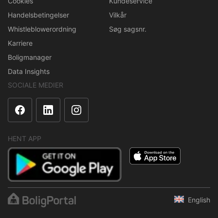
Cookies
Kundeservice
Handelsbetingelser
Vilkår
Whistleblowerordning
Søg sagsnr.
Karriere
Boligmanager
Data Insights
SOCIALE MEDIER
HENT APP
English