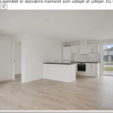
Lejemålet er desværre markeret som udlejet af udlejer. Du 