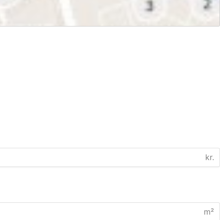
kr.
m²