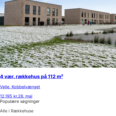
4 vær. rækkehus på 112 m²
Vejle
,
Kobbelvænget
12.195 kr.
26. maj
Populære søgninger
Alle i Rækkehuse