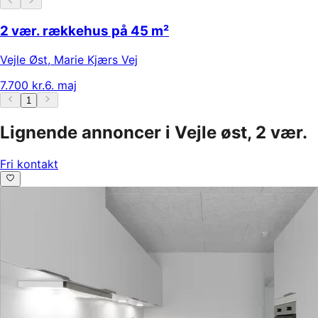
2 vær. rækkehus på 45 m²
Vejle Øst
,
Marie Kjærs Vej
7.700 kr.
6. maj
1
Lignende annoncer i Vejle øst, 2 vær.
Fri kontakt