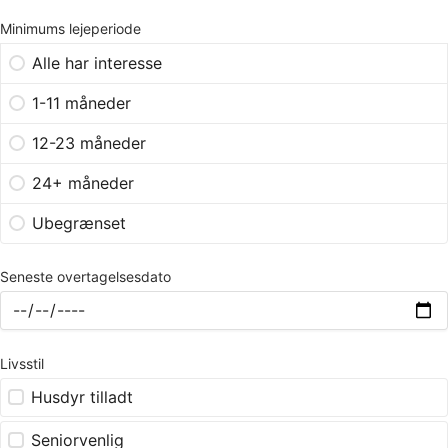
Minimums lejeperiode
Alle har interesse
1-11 måneder
12-23 måneder
24+ måneder
Ubegrænset
Seneste overtagelsesdato
Livsstil
Husdyr tilladt
Seniorvenlig