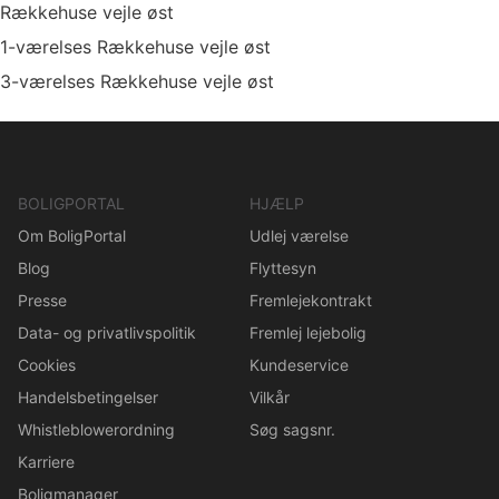
Rækkehuse vejle øst
1-værelses Rækkehuse vejle øst
3-værelses Rækkehuse vejle øst
BOLIGPORTAL
HJÆLP
Om BoligPortal
Udlej værelse
Blog
Flyttesyn
Presse
Fremlejekontrakt
Data- og privatlivspolitik
Fremlej lejebolig
Cookies
Kundeservice
Handelsbetingelser
Vilkår
Whistleblowerordning
Søg sagsnr.
Karriere
Boligmanager