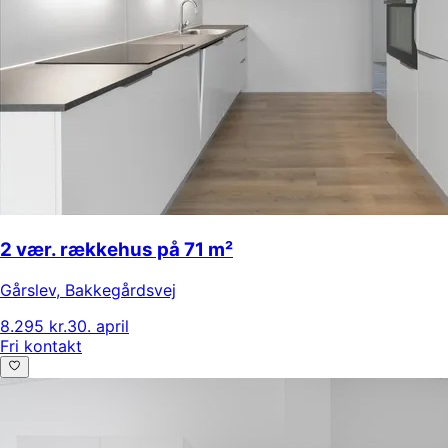
2 vær. rækkehus på 71 m²
Gårslev
,
Bakkegårdsvej
8.295 kr.
30. april
Fri kontakt