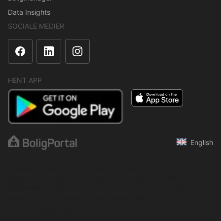
Data Insights
SOCIALE MEDIER
HENT APP
English
Indholdet er beskyttet i henhold til ophavsretsloven.
Regelmæssig, systematisk eller kontinuerlig indsamling,
opbevaring og enhver anden form for kompilering af data er ikke
tilladt uden udtrykkelig skriftlig tilladelse fra BoligPortal.
© 2001–2026 BoligPortal