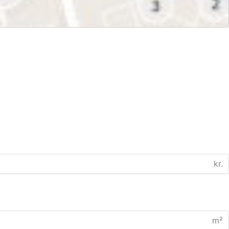
kr.
m²