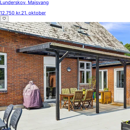
Lunderskov
,
Majsvang
12.750 kr.
21. oktober