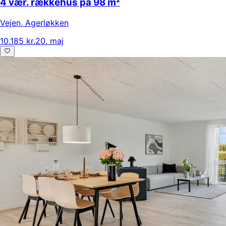
4 vær. rækkehus på 98 m²
Vejen
,
Agerløkken
10.185 kr.
20. maj