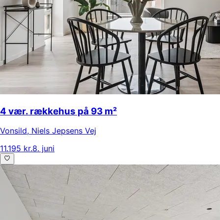
4 vær. rækkehus på 93 m²
Vonsild
,
Niels Jepsens Vej
11.195 kr.
8. juni