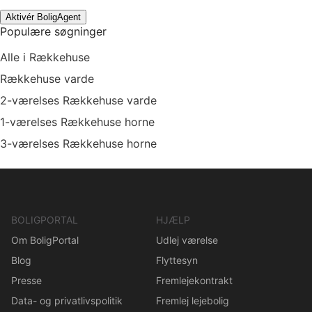
Aktivér BoligAgent
Populære søgninger
Alle i Rækkehuse
Rækkehuse varde
2-værelses Rækkehuse varde
1-værelses Rækkehuse horne
3-værelses Rækkehuse horne
BOLIGPORTAL
HJÆLP
Om BoligPortal
Udlej værelse
Blog
Flyttesyn
Presse
Fremlejekontrakt
Data- og privatlivspolitik
Fremlej lejebolig