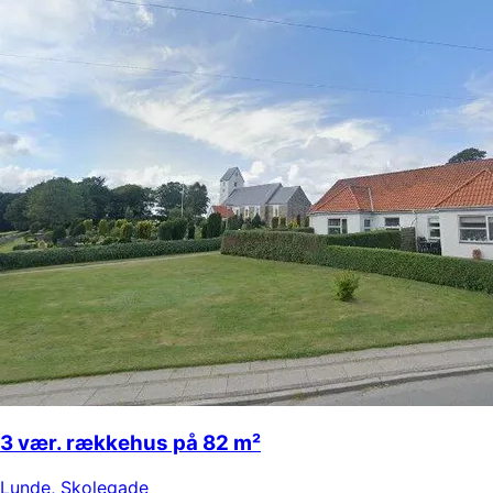
3 vær. rækkehus på 82 m²
Lunde
,
Skolegade