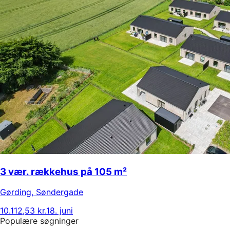
3 vær. rækkehus på 105 m²
Gørding
,
Søndergade
10.112,53 kr.
18. juni
Populære søgninger