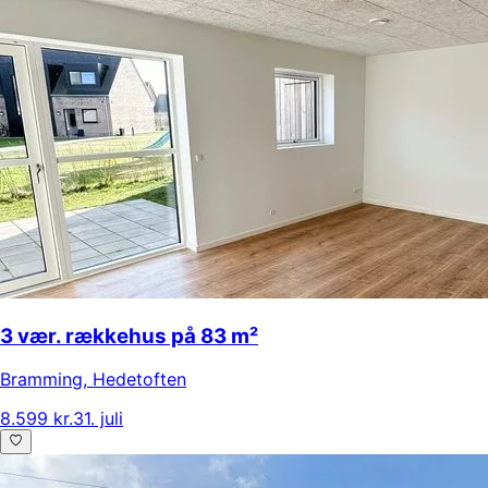
3 vær. rækkehus på 83 m²
Bramming
,
Hedetoften
8.599 kr.
31. juli