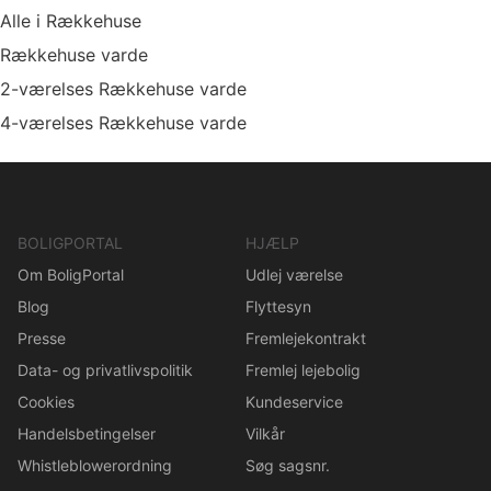
Alle i Rækkehuse
Rækkehuse varde
2-værelses Rækkehuse varde
4-værelses Rækkehuse varde
BOLIGPORTAL
HJÆLP
Om BoligPortal
Udlej værelse
Blog
Flyttesyn
Presse
Fremlejekontrakt
Data- og privatlivspolitik
Fremlej lejebolig
Cookies
Kundeservice
Handelsbetingelser
Vilkår
Whistleblowerordning
Søg sagsnr.