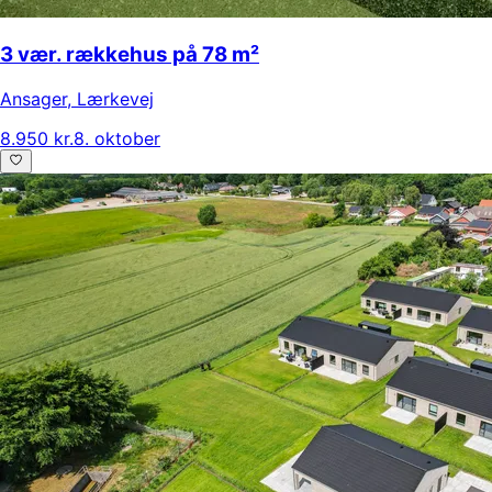
3 vær. rækkehus på 78 m²
Ansager
,
Lærkevej
8.950 kr.
8. oktober