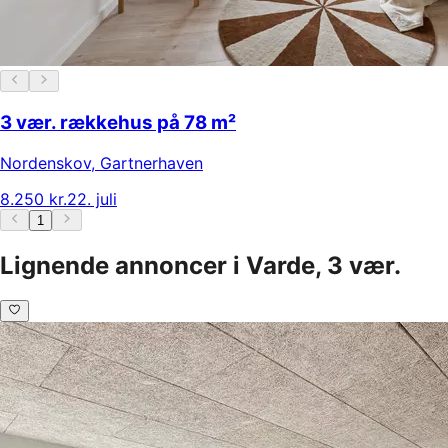
3 vær. rækkehus på 78 m²
Nordenskov
,
Gartnerhaven
8.250 kr.
22. juli
1
Lignende annoncer i Varde, 3 vær.