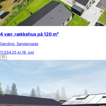
4 vær. rækkehus på 120 m²
Gørding
,
Søndergade
11.554,25 kr.
18. juni