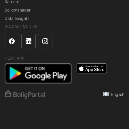
Karriere
Boligmanager
Data Insights
SOCIALE MEDIER
HENT APP
English
Indholdet er beskyttet i henhold til ophavsretsloven.
Regelmæssig, systematisk eller kontinuerlig indsamling,
opbevaring og enhver anden form for kompilering af data er ikke
tilladt uden udtrykkelig skriftlig tilladelse fra BoligPortal.