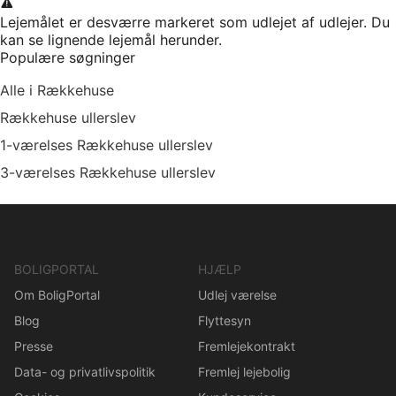
Lejemålet er desværre markeret som udlejet af udlejer. Du
kan se lignende lejemål herunder.
Populære søgninger
Alle i Rækkehuse
Rækkehuse ullerslev
1-værelses Rækkehuse ullerslev
3-værelses Rækkehuse ullerslev
BOLIGPORTAL
HJÆLP
Om BoligPortal
Udlej værelse
Blog
Flyttesyn
Presse
Fremlejekontrakt
Data- og privatlivspolitik
Fremlej lejebolig