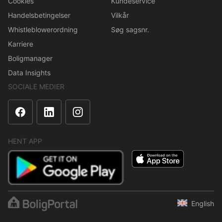
Cookies
Kundeservice
Handelsbetingelser
Vilkår
Whistleblowerordning
Søg sagsnr.
Karriere
Boligmanager
Data Insights
SOCIALE MEDIER
HENT APP
English