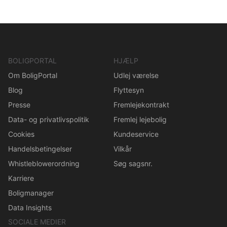
BOLIGPORTAL
HJÆLP
Om BoligPortal
Udlej værelse
Blog
Flyttesyn
Presse
Fremlejekontrakt
Data- og privatlivspolitik
Fremlej lejebolig
Cookies
Kundeservice
Handelsbetingelser
Vilkår
Whistleblowerordning
Søg sagsnr.
Karriere
Boligmanager
Data Insights
SOCIALE MEDIER