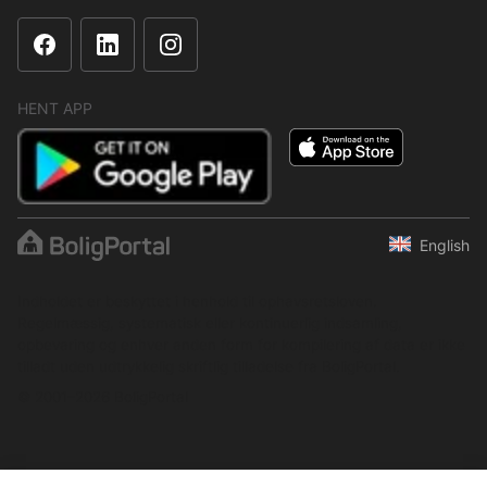
HENT APP
English
Indholdet er beskyttet i henhold til ophavsretsloven.
Regelmæssig, systematisk eller kontinuerlig indsamling,
opbevaring og enhver anden form for kompilering af data er ikke
tilladt uden udtrykkelig skriftlig tilladelse fra BoligPortal.
© 2001–2026 BoligPortal