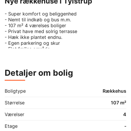
Nye rækkehuse i Tylstrup
- Super komfort og beliggenhed 

- Nemt til indkøb og bus m.m. 

- 107 m² 4 værelses boliger 

- Privat have med solrig terrasse 

- Hæk ikke plantet endnu.

- Egen parkering og skur 

- Flot fælles område.

- Forberedt til elbil. 

- Åbent køkken/alrum med alt i hårde hvidevarer

- Praktisk bryggers/entre med plads til vaskemaskine 
Detaljer om bolig
og tørretumbler

- 3 værelser plus stue (4 værelses)

- Ideelt til både par, børnefamilier og seniorer

Boligtype
Rækkehus
Størrelse
107 m²
Værelser
4
Etage
-