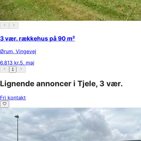
3 vær. rækkehus på 90 m²
Ørum
,
Vingevej
6.813 kr.
5. maj
1
Lignende annoncer i Tjele, 3 vær.
Fri kontakt