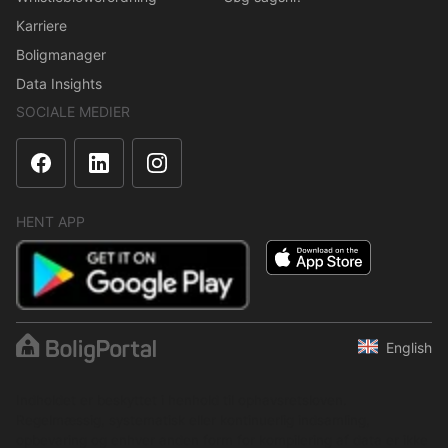
Karriere
Boligmanager
Data Insights
SOCIALE MEDIER
HENT APP
English
Indholdet er beskyttet i henhold til ophavsretsloven.
Regelmæssig, systematisk eller kontinuerlig indsamling,
opbevaring og enhver anden form for kompilering af data er ikke