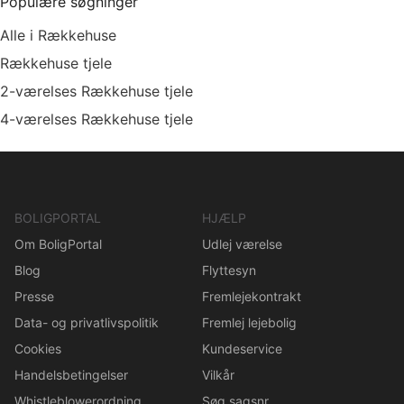
Populære søgninger
Alle i Rækkehuse
Rækkehuse tjele
2-værelses Rækkehuse tjele
4-værelses Rækkehuse tjele
BOLIGPORTAL
HJÆLP
Om BoligPortal
Udlej værelse
Blog
Flyttesyn
Presse
Fremlejekontrakt
Data- og privatlivspolitik
Fremlej lejebolig
Cookies
Kundeservice
Handelsbetingelser
Vilkår
Whistleblowerordning
Søg sagsnr.