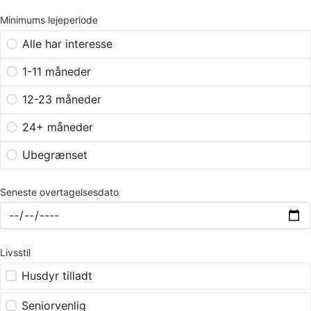
Minimums lejeperiode
Alle har interesse
1-11 måneder
12-23 måneder
24+ måneder
Ubegrænset
Seneste overtagelsesdato
Livsstil
Husdyr tilladt
Seniorvenlig