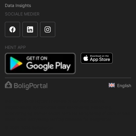
Data Insights
SOCIALE MEDIER
HENT APP
English
Indholdet er beskyttet i henhold til ophavsretsloven.
Regelmæssig, systematisk eller kontinuerlig indsamling,
opbevaring og enhver anden form for kompilering af data er ikke
tilladt uden udtrykkelig skriftlig tilladelse fra BoligPortal.
© 2001–2026 BoligPortal