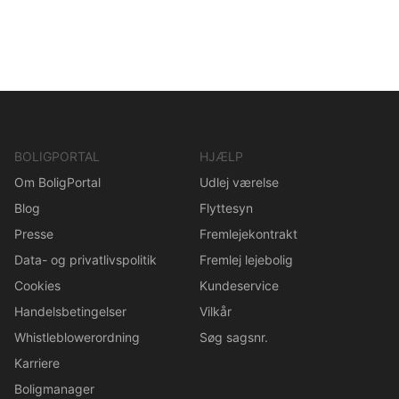
BOLIGPORTAL
HJÆLP
Om BoligPortal
Udlej værelse
Blog
Flyttesyn
Presse
Fremlejekontrakt
Data- og privatlivspolitik
Fremlej lejebolig
Cookies
Kundeservice
Handelsbetingelser
Vilkår
Whistleblowerordning
Søg sagsnr.
Karriere
Boligmanager