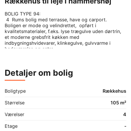
Rækkehus til leje i hammershøj
BOLIG TYPE 94: 

 4  Rums bolig med terrasse, have og carport.

Boligen er mode og velindrettet,  opført i 
kvalitetsmaterialer, f.eks. lyse trægulve uden dørtrin, 
et moderne grebsfrit køkken med 
indbygningshvidevarer, klinkegulve, gulvvarme i 
badeværelse og entre

vaske-maskine.

Bebyggelsen på Frederiksberg , består af 7 moderne 
huse med carport og en lille have med terrasse.

Detaljer om bolig
Husene er placeret  omkring et grønt fællesområde 
beliggende i Hammershøjs centrum i gåafstand til 
byens forretninger og offentlige transportmidler.

 den smukke natur i Nørreådalen, og man kan i løbet 
Boligtype
Rækkehus
af få minutters gang nå frem til sports- og 
svømmehal, bold- og tennisbaner, samt andre fritids- 
Størrelse
105 m²
Værelser
4
Etage
-