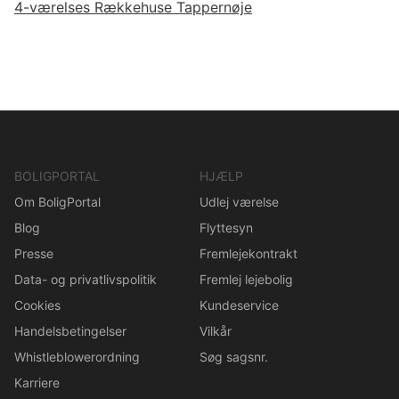
4-værelses Rækkehuse Tappernøje
BOLIGPORTAL
HJÆLP
Om BoligPortal
Udlej værelse
Blog
Flyttesyn
Presse
Fremlejekontrakt
Data- og privatlivspolitik
Fremlej lejebolig
Cookies
Kundeservice
Handelsbetingelser
Vilkår
Whistleblowerordning
Søg sagsnr.
Karriere