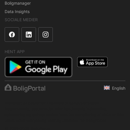
Boligmanager
Data Insights
SOCIALE MEDIER
HENT APP
English
Indholdet er beskyttet i henhold til ophavsretsloven.
Regelmæssig, systematisk eller kontinuerlig indsamling,
opbevaring og enhver anden form for kompilering af data er ikke
tilladt uden udtrykkelig skriftlig tilladelse fra BoligPortal.
© 2001–2026 BoligPortal