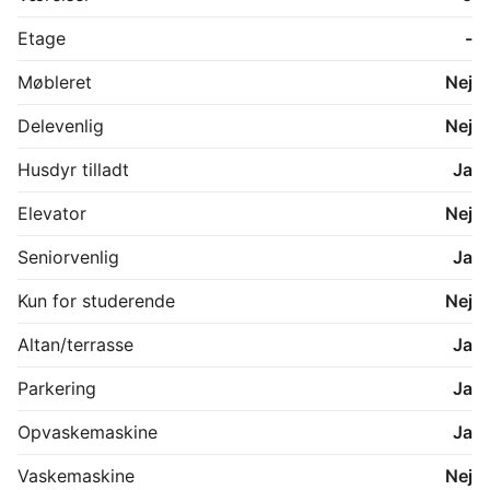
rum, egen parkeringsplads samt gæsteparkering med 
ladestandere fra Clever.

Etage
-
Et rummeligt, moderne og lyst hjem – ideelt til 
Møbleret
Nej
familien, der ønsker plads og kvalitet i hverdagen.

Delevenlig
Nej
**Beliggenhed – Bakkehaven, Brøderup**

Husdyr tilladt
Ja
Bakkehaven har en perfekt beliggenhed midt i 
Brøderup – et byområde i rivende udvikling. Brøderup 
Elevator
Nej
er udpeget som et udviklingsområde, hvilket betyder, 
at du kan forvente et bredt offentligt servicetilbud 
Seniorvenlig
Ja
med skole, daginstitutioner, ungdomsuddannelser, 
borgerservice, læge, apotek og butikker.

Kun for studerende
Nej
Når du bor i Bakkehaven, har du det hele inden for 
Altan/terrasse
Ja
gåafstand – og kun tre minutters kørsel til motorvejen, 
hvilket gør området ideelt for pendlere. Nærmeste 
Parkering
Ja
nabo er Coop 365, så indkøb klares nemt og hurtigt.

Opvaskemaskine
Ja
Flyt til Bakkehaven og bliv en del af den spændende 
udvikling i et område, hvor tryghed, fællesskab og 
Vaskemaskine
Nej