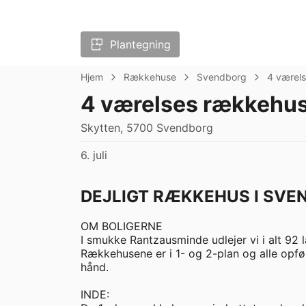
Plantegning
Hjem
Rækkehuse
Svendborg
4 værel
4 værelses rækkehus
Skytten, 5700 Svendborg
6. juli
DEJLIGT RÆKKEHUS I SVE
OM BOLIGERNE

I smukke Rantzausminde udlejer vi i alt 92
Rækkehusene er i 1- og 2-plan og alle opført
hånd.

INDE:
