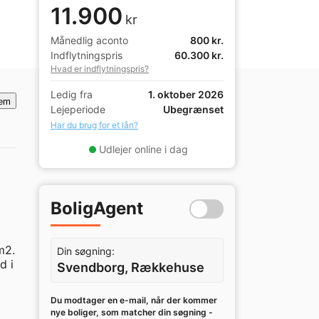
11.900
kr
Månedlig aconto
800 kr.
Indflytningspris
60.300 kr.
Hvad er indflytningspris?
Ledig fra
1. oktober 2026
em
Lejeperiode
Ubegrænset
Har du brug for et lån?
Udlejer online i dag
BoligAgent
2. 
Din søgning:
 i 
Svendborg, Rækkehuse
Du modtager en e-mail, når der kommer
nye boliger, som matcher din søgning -