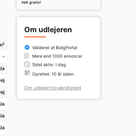
helt gratis!
s 
ne 
Om udlejeren
et 
m²
Valideret af BoligPortal
-
Mere end 1000 annoncer
. 
Sidst aktiv: I dag
or 
Ja
Oprettet: 10 år siden
ej
Om udlejertroværdighed
- 
ej
Ja
Ja
Ja