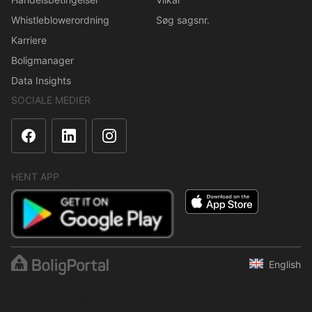
Whistleblowerordning
Søg sagsnr.
Karriere
Boligmanager
Data Insights
SOCIALE MEDIER
HENT APP
English
Indholdet er beskyttet i henhold til ophavsretsloven.