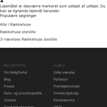
Lejemålet er desværre markeret som udlejet af udlejer. Du
kan se lignende lejemål herunder.
Populære søgninger
Alle i Rækkehuse
Rækkehuse stenlille
3-værelses Rækkehuse stenlille
BOLIGPORTAL
HJÆLP
Om BoligPortal
Udlej værelse
Blog
Flyttesyn
Presse
Fremlejekontrakt
Data- og privatlivspolitik
Fremlej lejebolig
Cookies
Kundeservice
Handelsbetingelser
Vilkår