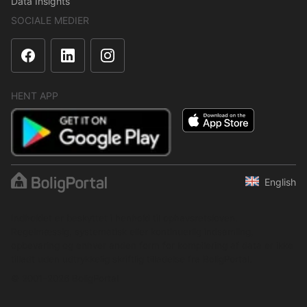
Data Insights
SOCIALE MEDIER
HENT APP
English
Indholdet er beskyttet i henhold til ophavsretsloven.
Regelmæssig, systematisk eller kontinuerlig indsamling,
opbevaring og enhver anden form for kompilering af data er ikke
tilladt uden udtrykkelig skriftlig tilladelse fra BoligPortal.
© 2001–2026 BoligPortal