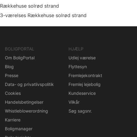
Rækkehuse solrød strand
3-værelses Rækkehuse solrød strand
BOLIGPORTAL
HJÆLP
Om BoligPortal
Udlej værelse
Blog
Flyttesyn
Presse
Fremlejekontrakt
Data- og privatlivspolitik
Fremlej lejebolig
Cookies
Kundeservice
Handelsbetingelser
Vilkår
Whistleblowerordning
Søg sagsnr.
Karriere
Boligmanager