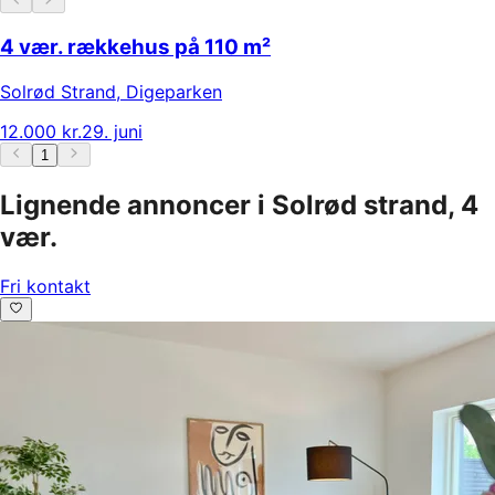
4 vær. rækkehus på 110 m²
Solrød Strand
,
Digeparken
12.000 kr.
29. juni
1
Lignende annoncer i Solrød strand, 4
vær.
Fri kontakt