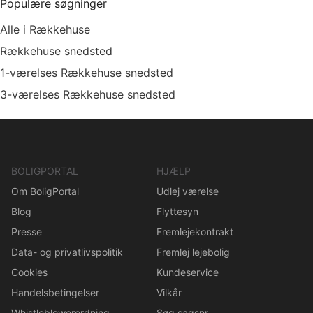
Populære søgninger
Alle i Rækkehuse
Rækkehuse snedsted
1-værelses Rækkehuse snedsted
3-værelses Rækkehuse snedsted
BOLIGPORTAL
HJÆLP
Om BoligPortal
Udlej værelse
Blog
Flyttesyn
Presse
Fremlejekontrakt
Data- og privatlivspolitik
Fremlej lejebolig
Cookies
Kundeservice
Handelsbetingelser
Vilkår
Whistleblowerordning
Søg sagsnr.