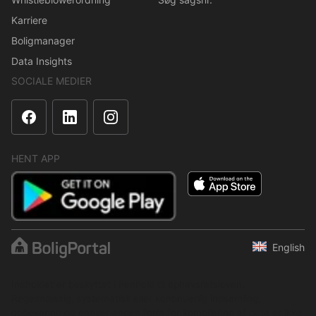
Karriere
Boligmanager
Data Insights
SOCIALE MEDIER
HENT APP
English
Indholdet er beskyttet i henhold til ophavsretsloven.
Regelmæssig, systematisk eller kontinuerlig indsamling,
opbevaring og enhver anden form for kompilering af data er ikke