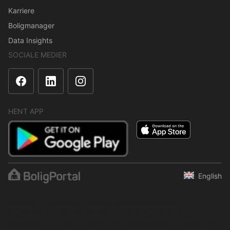
Karriere
Boligmanager
Data Insights
SOCIALE MEDIER
HENT APP
English
Indholdet er beskyttet i henhold til ophavsretsloven.
Regelmæssig, systematisk eller kontinuerlig indsamling,
opbevaring og enhver anden form for kompilering af data er ikke