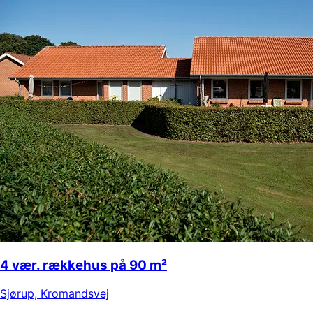
4 vær. rækkehus på 90 m²
Sjørup
,
Kromandsvej