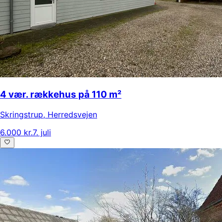
4 vær. rækkehus på 110 m²
Skringstrup
,
Herredsvejen
6.000 kr.
7. juli