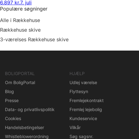
6.897 kr.
7. juli
Populære søgninger
Alle i Rækkehuse
Rækkehuse skive
3-værelses Rækkehuse skive
BOLIGPORTAL
HJÆLP
Om BoligPortal
Udlej værelse
Blog
Flyttesyn
Presse
Fremlejekontrakt
Data- og privatlivspolitik
Fremlej lejebolig
Cookies
Kundeservice
Handelsbetingelser
Vilkår
Whistleblowerordning
Søg sagsnr.