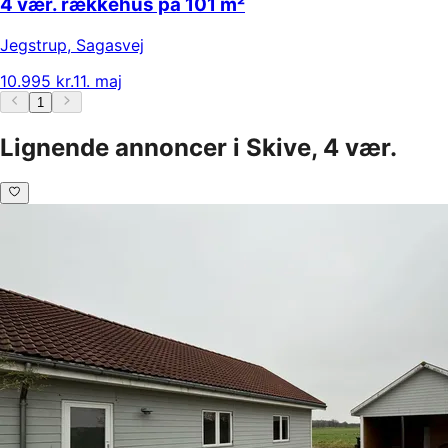
4 vær. rækkehus på 101 m²
Jegstrup
,
Sagasvej
10.995 kr.
11. maj
1
Lignende annoncer i Skive, 4 vær.