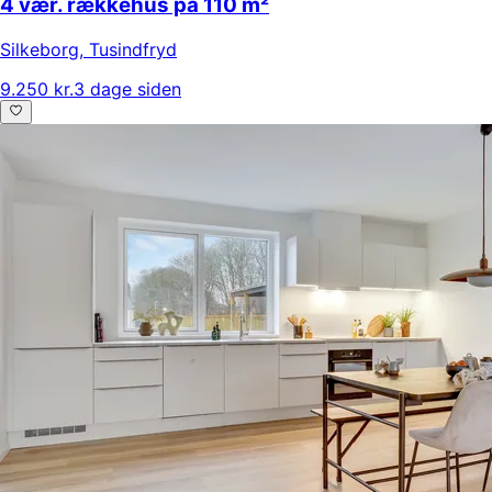
4 vær. rækkehus på 110 m²
Silkeborg
,
Tusindfryd
9.250 kr.
3 dage siden