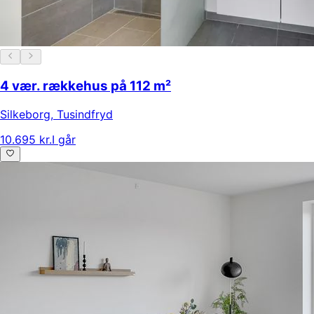
4 vær. rækkehus på 112 m²
Silkeborg
,
Tusindfryd
10.695 kr.
I går