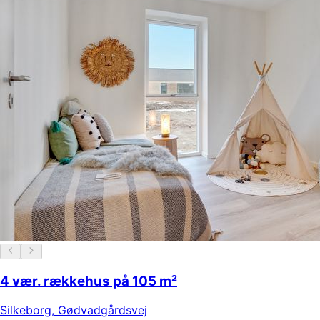
4 vær. rækkehus på 105 m²
Silkeborg
,
Gødvadgårdsvej