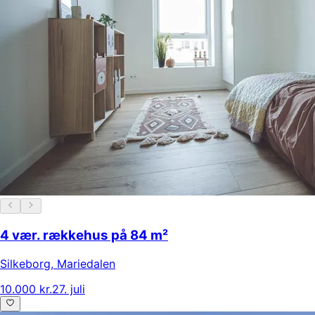
4 vær. rækkehus på 84 m²
Silkeborg
,
Mariedalen
10.000 kr.
27. juli