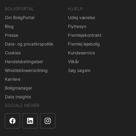
BOLIGPORTAL
HJÆLP
Om BoligPortal
Udlej værelse
Blog
Flyttesyn
Presse
Fremlejekontrakt
Data- og privatlivspolitik
Fremlej lejebolig
Cookies
Kundeservice
Handelsbetingelser
Vilkår
Whistleblowerordning
Søg sagsnr.
Karriere
Boligmanager
Data Insights
SOCIALE MEDIER