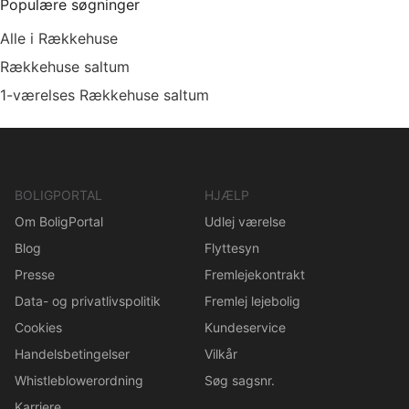
Populære søgninger
Alle i Rækkehuse
Rækkehuse saltum
1-værelses Rækkehuse saltum
BOLIGPORTAL
HJÆLP
Om BoligPortal
Udlej værelse
Blog
Flyttesyn
Presse
Fremlejekontrakt
Data- og privatlivspolitik
Fremlej lejebolig
Cookies
Kundeservice
Handelsbetingelser
Vilkår
Whistleblowerordning
Søg sagsnr.
Karriere