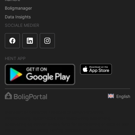
Boligmanager
Data Insights
SOCIALE MEDIER
HENT APP
English
Indholdet er beskyttet i henhold til ophavsretsloven.
Regelmæssig, systematisk eller kontinuerlig indsamling,
opbevaring og enhver anden form for kompilering af data er ikke
tilladt uden udtrykkelig skriftlig tilladelse fra BoligPortal.