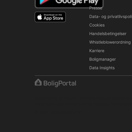
Presse
Data- og privatlivspoli
Cookies
Handelsbetingelser
Whistleblowerordning
Karriere
Boligmanager
Data Insights
Indholdet er beskyttet i henhold til ophavsretslove
tilladt uden udtrykkelig skriftlig tilladelse fra BoligPor
© 2001–2026 BoligPortal