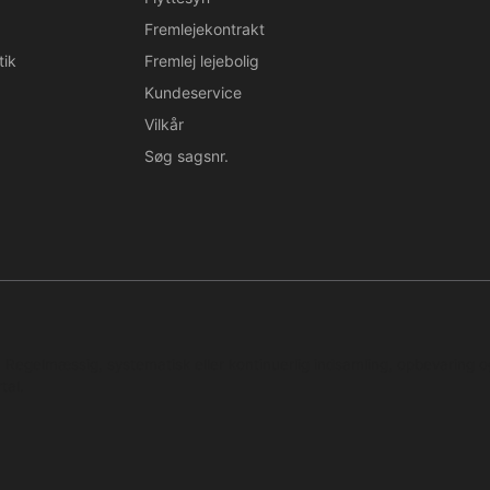
Fremlejekontrakt
tik
Fremlej lejebolig
Kundeservice
Vilkår
Søg sagsnr.
n. Regelmæssig, systematisk eller kontinuerlig indsamling, opbevaring 
tal.