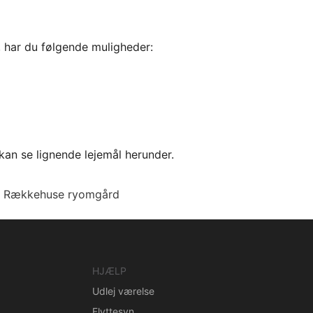
, har du følgende muligheder:
kan se lignende lejemål herunder.
Rækkehuse ryomgård
HJÆLP
Udlej værelse
Flyttesyn