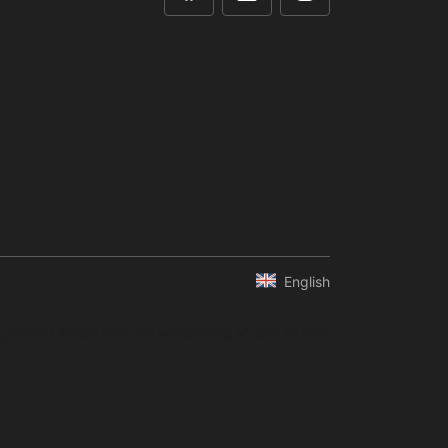
English
og enhver anden form for kompilering af data er ikke