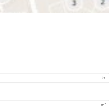
kr.
m²