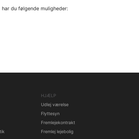
, har du følgende muligheder:
HJÆLP
Udlej værelse
Flyttesyn
Fremlejekontrakt
tik
Fremlej lejebolig