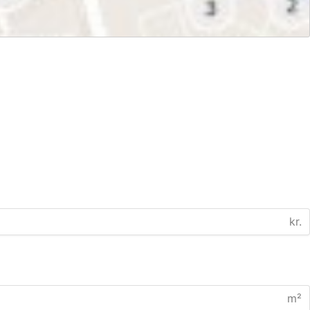
kr.
m²