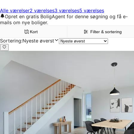
Alle værelser
2 værelses
3 værelses
5 værelses
Opret en gratis BoligAgent for denne søgning og få e-
mails om nye boliger.
Kort
Filter & sortering
Sortering
:
Nyeste øverst