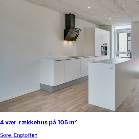
4 vær. rækkehus på 105 m²
Sorø
,
Engtoften