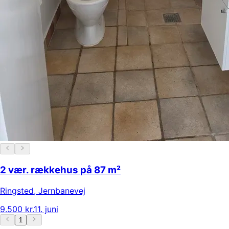
2 vær. rækkehus på 87 m²
Ringsted
,
Jernbanevej
9.500 kr.
11. juni
1