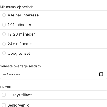
Minimums lejeperiode
Alle har interesse
1-11 måneder
12-23 måneder
24+ måneder
Ubegrænset
Seneste overtagelsesdato
Livsstil
Husdyr tilladt
Seniorvenlig