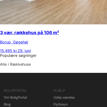
3 vær. rækkehus på 106 m²
Borup
,
Gøgehøj
15.495 kr.
29. juni
Populære søgninger
Alle i Rækkehuse
BOLIGPORTAL
HJÆLP
Om BoligPortal
Udlej værelse
Blog
Flyttesyn