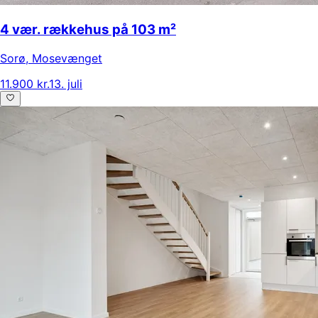
4 vær. rækkehus på 103 m²
Sorø
,
Mosevænget
11.900 kr.
13. juli