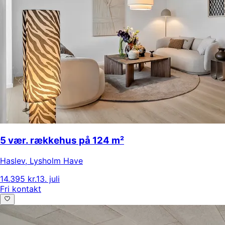
5 vær. rækkehus på 124 m²
Haslev
,
Lysholm Have
14.395 kr.
13. juli
Fri kontakt