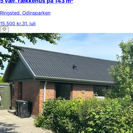
5 vær. rækkehus på 143 m²
Ringsted
,
Odinsparken
15.500 kr.
31. juli