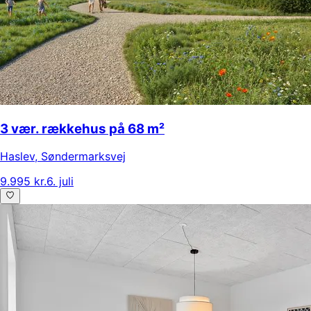
3 vær. rækkehus på 68 m²
Haslev
,
Søndermarksvej
9.995 kr.
6. juli