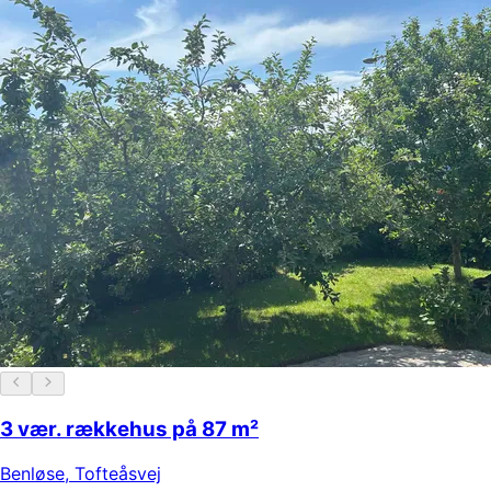
3 vær. rækkehus på 87 m²
Benløse
,
Tofteåsvej