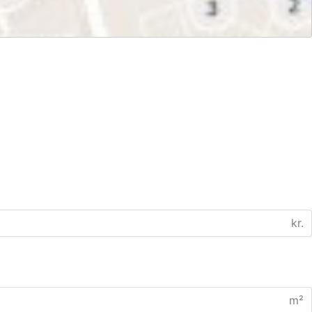
kr.
m²